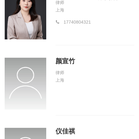
律师
上海
17740804321
颜宣竹
律师
上海
仪佳祺