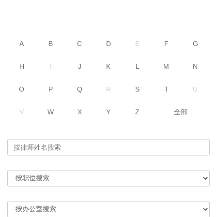
A
B
C
D
E
F
G
H
I
J
K
L
M
N
O
P
Q
R
S
T
U
V
W
X
Y
Z
全部