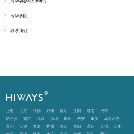
海华动态&法律研究
海华学院
联系我们
上海
北京
长沙
郑州
昆明
沈阳
济南
成都
哈尔滨
南京
武汉
深圳
银川
西安
重庆
乌鲁木齐
常州
宁波
青岛
杭州
泰州
贵阳
温州
苏州
合肥