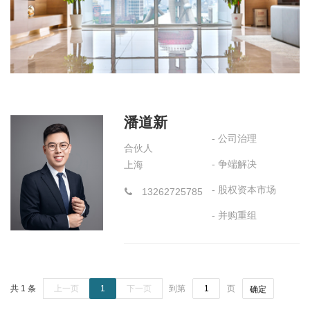
潘道新
- 公司治理
合伙人
- 争端解决
上海
- 股权资本市场
13262725785
- 并购重组
共 1 条
上一页
1
下一页
到第
页
确定