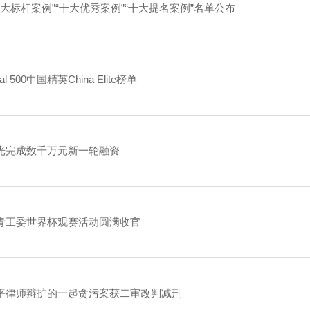
十大标杆案例”“十大优秀案例”“十大提名案例”名单公布
500中国精英China Elite榜单
光完成数千万元新一轮融资
青工委世界杯观赛活动圆满收官
平律师辩护的一起贪污案获二审改判减刑