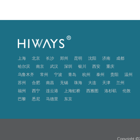
上海
北京
长沙
郑州
昆明
沈阳
济南
成都
哈尔滨
南京
武汉
深圳
银川
西安
重庆
乌鲁木齐
常州
宁波
青岛
杭州
泰州
贵阳
温州
苏州
合肥
南昌
无锡
珠海
大连
天津
兰州
福州
西宁
连云港
上海虹桥
西雅图
洛杉矶
伦敦
巴黎
悉尼
马德里
东京
Copyright