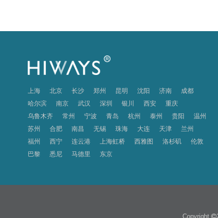
上海
北京
长沙
郑州
昆明
沈阳
济南
成都
哈尔滨
南京
武汉
深圳
银川
西安
重庆
乌鲁木齐
常州
宁波
青岛
杭州
泰州
贵阳
温州
苏州
合肥
南昌
无锡
珠海
大连
天津
兰州
福州
西宁
连云港
上海虹桥
西雅图
洛杉矶
伦敦
巴黎
悉尼
马德里
东京
Copyright