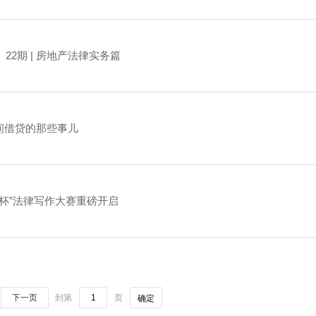
2期 | 房地产法律实务篇
民间借贷的那些事儿
杯”法律写作大赛重磅开启
下一页
到第
页
确定