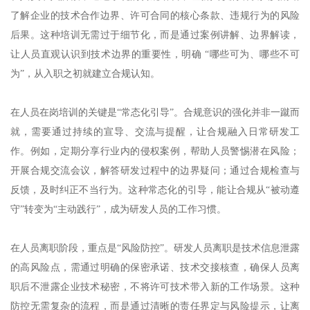
了解企业的技术合作边界、许可合同的核心条款、违规行为的风险
后果。这种培训无需过于细节化，而是通过案例讲解、边界解读，
让人员直观认识到技术边界的重要性，明确 “哪些可为、哪些不可
为”，从入职之初就建立合规认知。
在人员在岗培训的关键是“常态化引导”。合规意识的强化并非一蹴而
就，需要通过持续的宣导、交流与提醒，让合规融入日常研发工
作。例如，定期分享行业内的侵权案例，帮助人员警惕潜在风险；
开展合规交流会议，解答研发过程中的边界疑问；通过合规检查与
反馈，及时纠正不当行为。这种常态化的引导，能让合规从“被动遵
守”转变为“主动践行”，成为研发人员的工作习惯。
在人员离职阶段，重点是“风险防控”。研发人员离职是技术信息泄露
的高风险点，需通过明确的保密承诺、技术交接核查，确保人员离
职后不泄露企业技术秘密，不将许可技术带入新的工作场景。这种
防控无需复杂的流程，而是通过清晰的责任界定与风险提示，让离