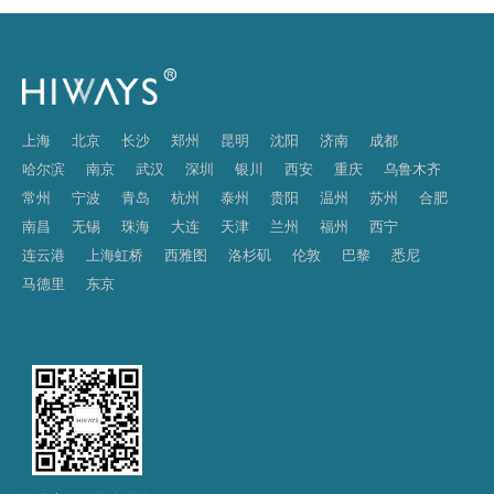
上海
北京
长沙
郑州
昆明
沈阳
济南
成都
哈尔滨
南京
武汉
深圳
银川
西安
重庆
乌鲁木齐
常州
宁波
青岛
杭州
泰州
贵阳
温州
苏州
合肥
南昌
无锡
珠海
大连
天津
兰州
福州
西宁
连云港
上海虹桥
西雅图
洛杉矶
伦敦
巴黎
悉尼
马德里
东京