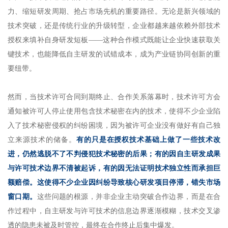
力、缩短研发周期、抢占市场先机的重要路径。无论是新兴领域的
技术突破，还是传统行业的升级转型，企业都越来越依赖外部技术
授权来填补自身研发短板——这种合作模式既能让企业快速获取关
键技术，也能降低自主研发的试错成本，成为产业链协同创新的重
要纽带。
然而，当技术许可合同到期终止、合作关系落幕时，技术许可方会
通知被许可人停止使用包含技术秘密在内的技术，使得不少企业陷
入了技术秘密侵权的纠纷困境，因为被许可企业没有做好有自己独
立来源技术的储备。
有的只是在授权技术基础上做了一些技术改
进，仍然逃脱不了不判侵犯技术秘密的后果；有的因自主研发成果
与许可技术边界不清被起诉，有的因无法证明技术独立性而承担巨
额赔偿。这使得不少企业因纠纷导致核心研发项目停滞，错失市场
窗口期。
这些问题的根源，并非企业主动突破合作边界，而是在合
作过程中，自主研发与许可技术的信息边界逐渐模糊，技术交叉渗
透的隐患未被及时管控，最终在合作终止后集中爆发。