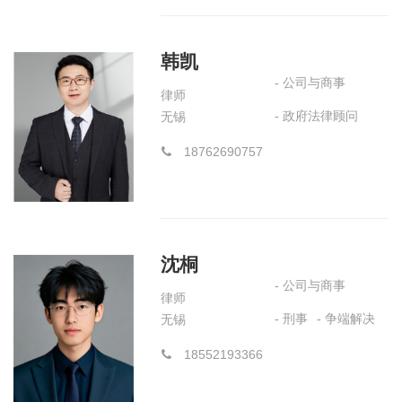
韩凯
- 公司与商事
律师
- 政府法律顾问
无锡
18762690757
沈桐
- 公司与商事
律师
- 刑事
- 争端解决
无锡
18552193366