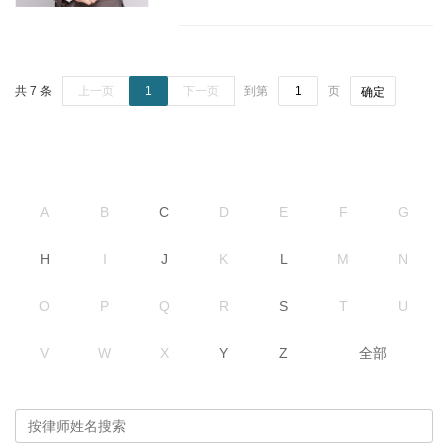
共 7 条
上一页
1
下一页
到第
页
确定
A
B
C
D
E
F
G
H
I
J
K
L
M
N
O
P
Q
R
S
T
U
V
W
X
Y
Z
全部