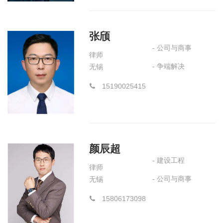
张颀
- 公司与商事
律师
- 争端解决
无锡
15190025415
颜辰超
- 建设工程
律师
- 公司与商事
无锡
15806173098