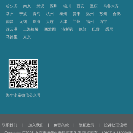
哈尔滨
南京
武汉
深圳
银川
西安
重庆
乌鲁木齐
常州
宁波
青岛
杭州
泰州
贵阳
温州
苏州
合肥
南昌
无锡
珠海
大连
天津
兰州
福州
西宁
连云港
上海虹桥
西雅图
洛杉矶
伦敦
巴黎
悉尼
马德里
东京
海华永泰微信公众号
|
|
|
|
联系我们
加入我们
免责条款
隐私政策
投诉处理流程
Copyright
2026 上海市海华永泰律师事务所 版权所有