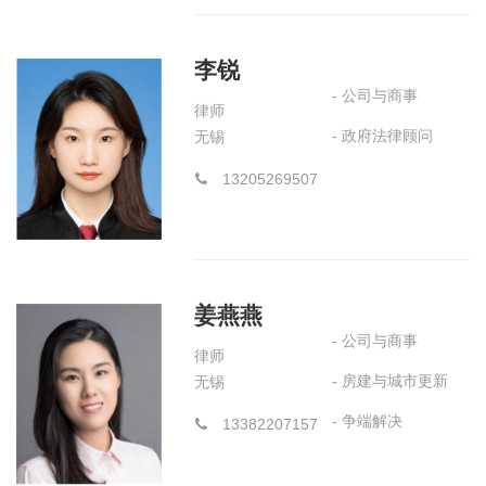
李锐
- 公司与商事
律师
- 政府法律顾问
无锡
13205269507
姜燕燕
- 公司与商事
律师
- 房建与城市更新
无锡
- 争端解决
13382207157