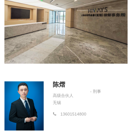
陈熠
- 刑事
高级合伙人
无锡
13601514800