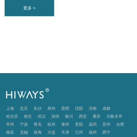
更多 >
上海
北京
长沙
郑州
昆明
沈阳
济南
成都
哈尔滨
南京
武汉
深圳
银川
西安
重庆
乌鲁木齐
常州
宁波
青岛
杭州
泰州
贵阳
温州
苏州
合肥
南昌
无锡
珠海
大连
天津
兰州
福州
西宁