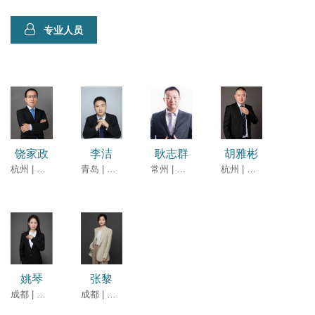
专业人员
饶家政
李洁
耿志群
胡雅彬
杭州 | 合伙人
青岛 | 律师
常州 | 律师
杭州 | 高级合伙人
姚琴
张黎
成都 | 律师
成都 | 律师