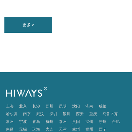
更多 >
上海
北京
长沙
郑州
昆明
沈阳
济南
成都
哈尔滨
南京
武汉
深圳
银川
西安
重庆
乌鲁木齐
常州
宁波
青岛
杭州
泰州
贵阳
温州
苏州
合肥
南昌
无锡
珠海
大连
天津
兰州
福州
西宁