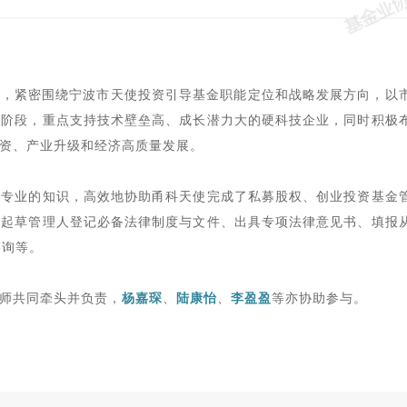
念，紧密围绕宁波市天使投资引导基金职能定位和战略发展方向，以
等阶段，重点支持技术壁垒高、成长潜力大的硬科技企业，同时积极
资、产业升级和经济高质量发展。
和专业的知识，高效地协助甬科天使完成了私募股权、创业投资基金
、起草管理人登记必备法律制度与文件、出具专项法律意见书、填报
咨询等。
师共同牵头并负责，
杨嘉琛
、
陆康怡
、
李盈盈
等亦协助参与。