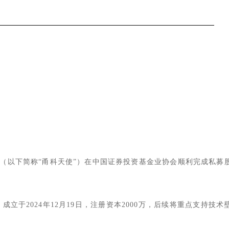
（以下简称
“
甬科天使
”
）在中国证券投资基金业协会顺利完成私募
，成立于
2024
年
12
月
19
日，注册资本
2
0
00
万
，后续将重点支持技术