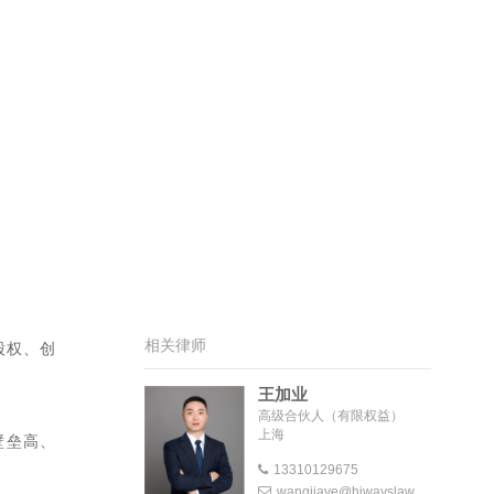
相关律师
股权、创
王加业
高级合伙人（有限权益）
上海
壁垒高、
13310129675
wangjiaye@hiwayslaw.com