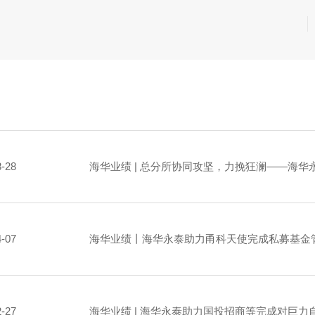
8-28
海华业绩 | 总分所协同攻坚，力挽狂澜——海
4-07
海华业绩丨海华永泰助力甬科天使完成私募基金
2-27
海华业绩 | 海华永泰助力国投招商等完成对巨