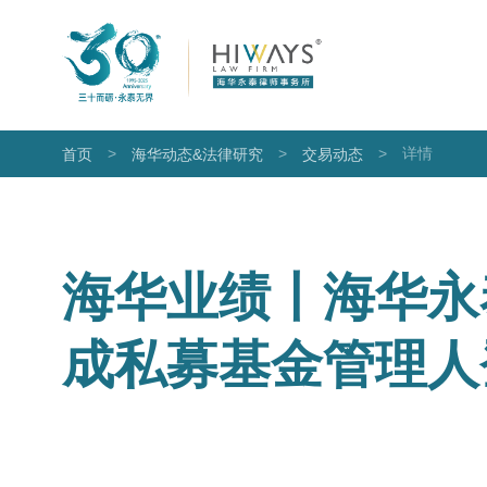
>
>
>
详情
首页
海华动态&法律研究
交易动态
海华业绩丨海华永
成私募基金管理人