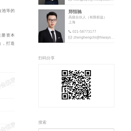
险池等的
郑恒驰
高级合伙人（有限权益）
上海
021-58773177
注册资本
zhenghengchi@hiwayslaw.com
合，打造
扫码分享
搜索