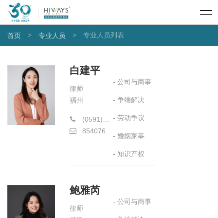
>
>
专业人员列表
首页
专业人员
白建平
- 公司与商事
律师
- 争端解决
福州
- 劳动争议
(0591)87515966
854076594@qq.com
- 婚姻家事
- 知识产权
鲍雅芮
- 公司与商事
律师