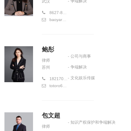
- 争端解决
武汉
8627-88080166
baoyarui@hiwayslaw.com
鲍彤
- 公司与商事
律师
- 争端解决
苏州
- 文化娱乐传媒
18217054562
totoro625@163.com
包文超
- 知识产权保护和争端解决
律师