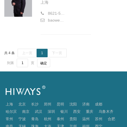
上海
8621-58773177
baowenchao@hiwayslaw.com
共 4 条
上一页
1
下一页
到第
页
确定
上海
北京
长沙
郑州
昆明
沈阳
济南
成都
哈尔滨
南京
武汉
深圳
银川
西安
重庆
乌鲁木齐
常州
宁波
青岛
杭州
泰州
贵阳
温州
苏州
合肥
南昌
无锡
珠海
大连
天津
兰州
福州
西宁