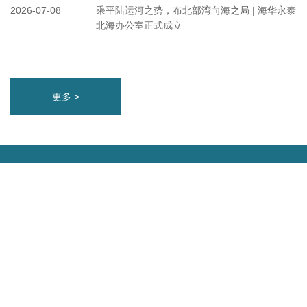
2026-07-08
乘平陆运河之势，布北部湾向海之局 | 海华永泰
北海办公室正式成立
更多 >
上海
北京
长沙
郑州
昆明
沈阳
济南
成都
哈尔滨
南京
武汉
深圳
银川
西安
重庆
乌鲁木齐
常州
宁波
青岛
杭州
泰州
贵阳
温州
苏州
合肥
南昌
无锡
珠海
大连
天津
兰州
福州
西宁
连云港
上海虹桥
西雅图
洛杉矶
伦敦
巴黎
悉尼