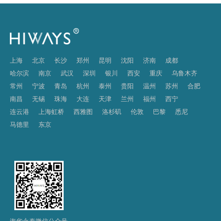
上海
北京
长沙
郑州
昆明
沈阳
济南
成都
哈尔滨
南京
武汉
深圳
银川
西安
重庆
乌鲁木齐
常州
宁波
青岛
杭州
泰州
贵阳
温州
苏州
合肥
南昌
无锡
珠海
大连
天津
兰州
福州
西宁
连云港
上海虹桥
西雅图
洛杉矶
伦敦
巴黎
悉尼
马德里
东京