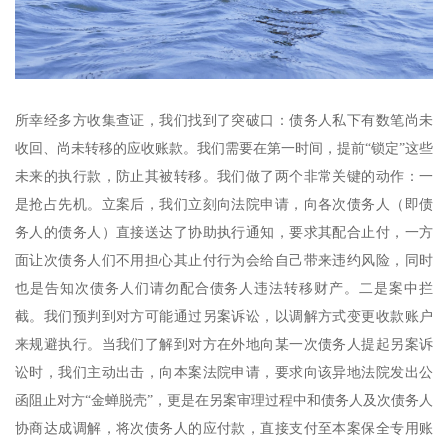
所幸经多方收集查证，我们找到了突破口：债务人私下有数笔尚未
收回、尚未转移的应收账款。我们需要在第一时间，提前“锁定”这些
未来的执行款，防止其被转移。我们做了两个非常关键的动作：一
是抢占先机。立案后，我们立刻向法院申请，向各次债务人（即债
务人的债务人）直接送达了协助执行通知，要求其配合止付，一方
面让次债务人们不用担心其止付行为会给自己带来违约风险，同时
也是告知次债务人们请勿配合债务人违法转移财产。二是案中拦
截。我们预判到对方可能通过另案诉讼，以调解方式变更收款账户
来规避执行。当我们了解到对方在外地向某一次债务人提起另案诉
讼时，我们主动出击，向本案法院申请，要求向该异地法院发出公
函阻止对方“金蝉脱壳”，更是在另案审理过程中和债务人及次债务人
协商达成调解，将次债务人的应付款，直接支付至本案保全专用账