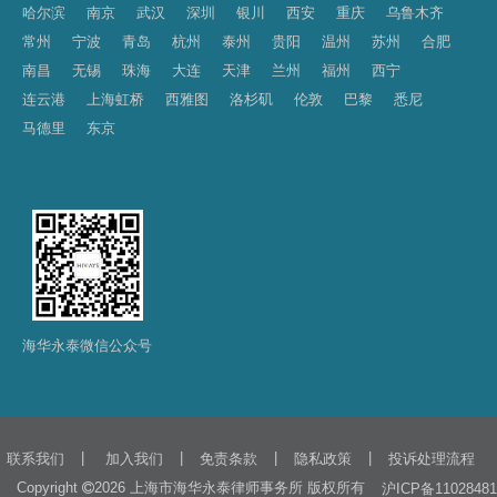
哈尔滨
南京
武汉
深圳
银川
西安
重庆
乌鲁木齐
常州
宁波
青岛
杭州
泰州
贵阳
温州
苏州
合肥
南昌
无锡
珠海
大连
天津
兰州
福州
西宁
连云港
上海虹桥
西雅图
洛杉矶
伦敦
巴黎
悉尼
马德里
东京
海华永泰微信公众号
|
|
|
|
联系我们
加入我们
免责条款
隐私政策
投诉处理流程
Copyright
2026 上海市海华永泰律师事务所 版权所有
沪ICP备11028481