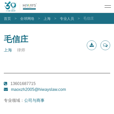
>
>
>
>
毛信庄
首页
全球网络
上海
专业人员
毛信庄
上海
律师
下载简
联系我
历
13601687715
maoxzh2005@hiwayslaw.com
专业领域：
公司与商事