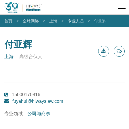
>
>
>
>
付亚辉
首页
全球网络
上海
专业人员
付亚辉
上海
高级合伙人
下载简
联系我
历
15000170816
fuyahui@hiwayslaw.com
专业领域：
公司与商事