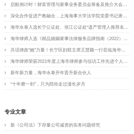
启航倒计时！财富管理与家事业务委员会筹备及推介大会举行
深化合作促进产教融合，上海海事大学法学院党委书记唐永忠一行到访海华永泰
海华永泰入选长宁公证处、张江公证处“遗产管理人推荐名录”
海华律师入选《精品婚姻家事法律服务品牌指南（2022）》品牌之星之匠心律师
共话律政“她”力量！长宁区妇联主席王慧颖一行莅临海华永泰指导交流
海华律师荣获2021年度上海市律师参与信访工作先进个人称号
新年新力量，海华永泰开年晋升新合伙人
“十年磨一剑”，只为陪你走过漫长岁月
专业文章
新《公司法》下存量公司减资的实务问题研究