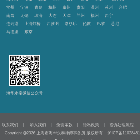
常州
宁波
青岛
杭州
泰州
贵阳
温州
苏州
合肥
南昌
无锡
珠海
大连
天津
兰州
福州
西宁
连云港
上海虹桥
西雅图
洛杉矶
伦敦
巴黎
悉尼
马德里
东京
海华永泰微信公众号
|
|
|
|
联系我们
加入我们
免责条款
隐私政策
投诉处理流程
Copyright
2026 上海市海华永泰律师事务所 版权所有
沪ICP备11028481