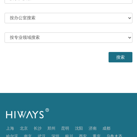
上海
北京
长沙
郑州
昆明
沈阳
济南
成都
哈尔滨
南京
武汉
深圳
银川
西安
重庆
乌鲁木齐