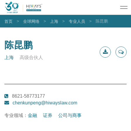
>
>
>
>
陈昆鹏
首页
全球网络
上海
专业人员
陈昆鹏
上海
高级合伙人
下载简
联系我
历
8621-58773177
chenkunpeng@hiwayslaw.com
专业领域：
金融
证券
公司与商事