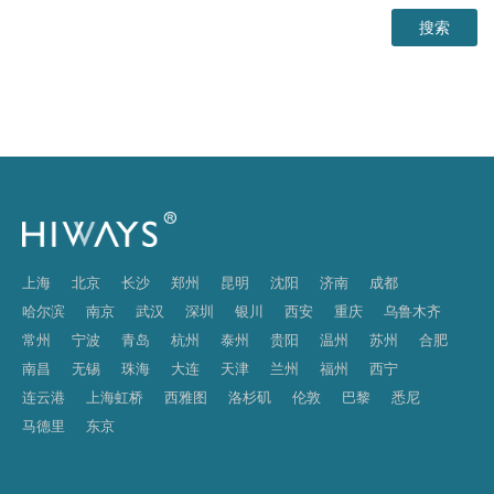
上海
北京
长沙
郑州
昆明
沈阳
济南
成都
哈尔滨
南京
武汉
深圳
银川
西安
重庆
乌鲁木齐
常州
宁波
青岛
杭州
泰州
贵阳
温州
苏州
合肥
南昌
无锡
珠海
大连
天津
兰州
福州
西宁
连云港
上海虹桥
西雅图
洛杉矶
伦敦
巴黎
悉尼
马德里
东京