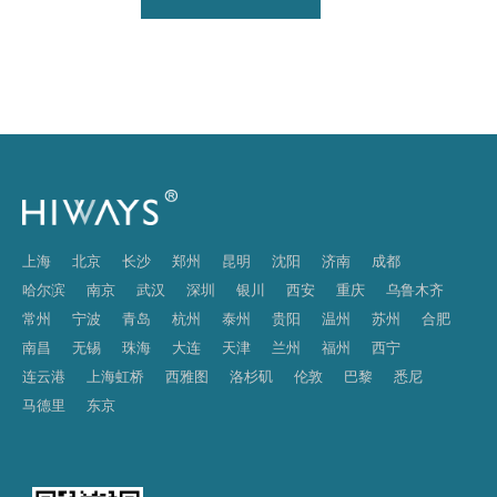
上海
北京
长沙
郑州
昆明
沈阳
济南
成都
哈尔滨
南京
武汉
深圳
银川
西安
重庆
乌鲁木齐
常州
宁波
青岛
杭州
泰州
贵阳
温州
苏州
合肥
南昌
无锡
珠海
大连
天津
兰州
福州
西宁
连云港
上海虹桥
西雅图
洛杉矶
伦敦
巴黎
悉尼
马德里
东京